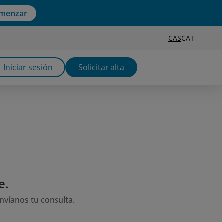
menzar
CAS
CAT
Iniciar sesión
Solicitar alta
e.
envíanos tu consulta.