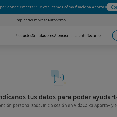
Co
 por dónde empezar? Te explicamos cómo funciona Aporta+
Empleado
Empresa
Autónomo
Productos
Simuladores
Atención al cliente
Recursos
ndícanos tus datos para poder ayudart
ención personalizada, inicia sesión en VidaCaixa Aporta+ y 