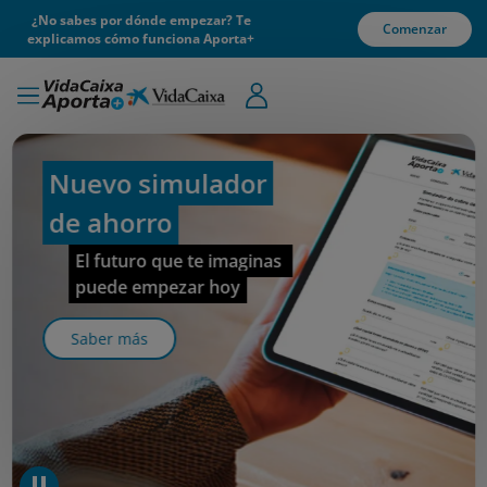
¿No sabes por dónde empezar? Te
Comenzar
explicamos cómo funciona Aporta+
Nuevo simulador
de ahorro
El futuro que te imaginas 
puede empezar hoy
Saber más