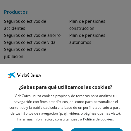
Productos
Seguros colectivos de
Plan de pensiones
accidentes
construcción
Seguros colectivos de ahorro
Plan de pensiones
Seguros colectivos de vida
autónomos
Seguros colectivos de
jubilación
¿Sabes para qué utilizamos las cookies?
VidaCaixa utiliza cookies propias y de terceros para analizar tu
navegación con fines estadísticos, así como para personalizar el
Informació Legal Sobre VidaCaixa, S.A.
contenido y la publicidad sobre la base de un perfil elaborado a partir
Avís Legal
de tus hábitos de navegación (p. ej., vídeos o páginas que has visto).
Privacidad
Para más información, consulta nuestra
Política de cookies
.
Política De Cookies