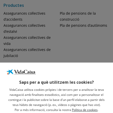
Productes
Assegurances col·lectives
Pla de pensions de la
d’accidents
construcció
Assegurances col·lectives
Pla de pensions d’autònoms
d’estalvi
Assegurances col·lectives de
vida
Assegurances col·lectives de
jubilació
Saps per a què utilitzem les cookies?
VidaCaixa utilitza cookies pròpies i de tercers per a analitzar la teva
navegació amb finalitats estadístics, així com per a personalitzar el
Informació Legal Sobre VidaCaixa, S.A.
contingut i la publicitat sobre la base d'un perfil elaborat a partir dels
Avís Legal
teus hàbits de navegació (p. ex., vídeos o pàgines que has vist).
Privacidad
Per a més informació, consulta la nostra
Política de cookies
.