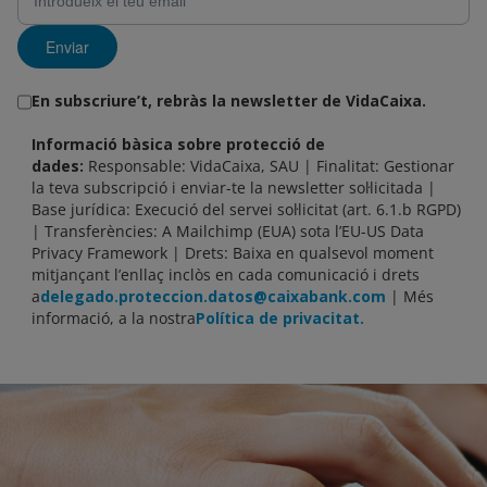
Enviar
En subscriure’t, rebràs la newsletter de VidaCaixa.
Informació bàsica sobre protecció de
dades:
Responsable: VidaCaixa, SAU | Finalitat: Gestionar
la teva subscripció i enviar-te la newsletter sol·licitada |
Base jurídica: Execució del servei sol·licitat (art. 6.1.b RGPD)
| Transferències: A Mailchimp (EUA) sota l’EU-US Data
Privacy Framework | Drets: Baixa en qualsevol moment
mitjançant l’enllaç inclòs en cada comunicació i drets
a
delegado.proteccion.datos@caixabank.com
| Més
informació, a la nostra
Política de privacitat.