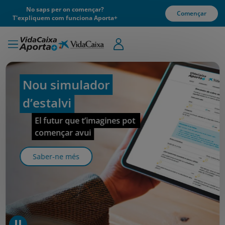
No saps per on començar?
Començar
T'expliquem com funciona Aporta+
Nou simulador
d’estalvi
El futur que t’imagines pot 
començar avui
Saber-ne més