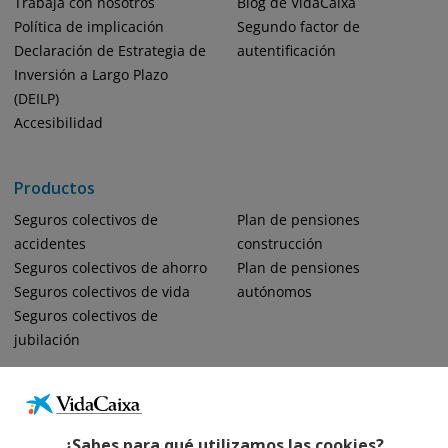
Trabaja con nosotros
Blog de VidaCaixa
Política de implicación
Segundo factor de
Declaración de Estrategia de
autentificación
Inversión a Largo Plazo
(DEILP)
Accesibilidad
Productos
Seguros colectivos de
Plan de pensiones
accidentes
construcción
Seguros colectivos de ahorro
Plan de pensiones
Seguros colectivos de vida
autónomos
Seguros colectivos de
jubilación
¿Sabes para qué utilizamos las cookies?