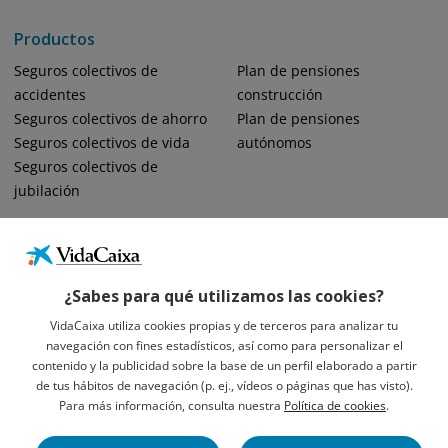
Productos
Seguros colectivos de
Plan de pensiones
accidentes
construcción
Seguros colectivos de ahorro
Plan de pensiones
Seguros colectivos de vida
autónomos
Seguros colectivos de
jubilación
¿Sabes para qué utilizamos las cookies?
VidaCaixa utiliza cookies propias y de terceros para analizar tu
navegación con fines estadísticos, así como para personalizar el
Informació Legal Sobre VidaCaixa, S.A.
contenido y la publicidad sobre la base de un perfil elaborado a partir
Avís Legal
de tus hábitos de navegación (p. ej., vídeos o páginas que has visto).
Privacidad
Para más información, consulta nuestra
Política de cookies
.
Política De Cookies