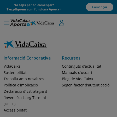
No saps per on començar?
Començar
T'expliquem com funciona Aporta+
Informació Corporativa
Recursos
VidaCaixa
Continguts d’actualitat
Sostenibilitat
Manuals d’usuari
Treballa amb nosaltres
Blog de VidaCaixa
Política d’implicació
Segon factor d'autenticació
Declaració d´Estratègia d
´Inversió a Llarg Termini
(DEILP)
Accessibilitat