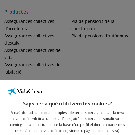
Productes
Assegurances col·lectives
Pla de pensions de la
d’accidents
construcció
Assegurances col·lectives
Pla de pensions d’autònoms
d’estalvi
Assegurances col·lectives de
vida
Assegurances col·lectives de
jubilació
Saps per a què utilitzem les cookies?
VidaCaixa utilitza cookies pròpies i de tercers per a analitzar la teva
navegació amb finalitats estadístics, així com per a personalitzar el
Informació Legal Sobre VidaCaixa, S.A.
contingut i la publicitat sobre la base d'un perfil elaborat a partir dels
Avís Legal
teus hàbits de navegació (p. ex., vídeos o pàgines que has vist).
Privacidad