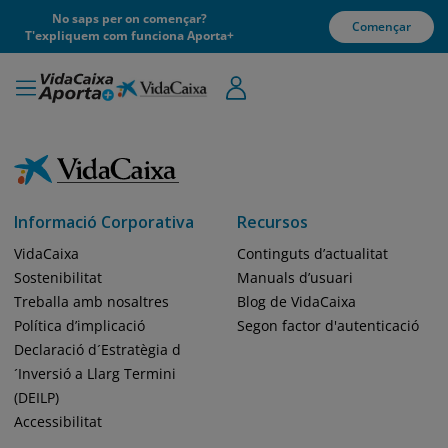
No saps per on començar?
Començar
T'expliquem com funciona Aporta+
Informació Corporativa
Recursos
VidaCaixa
Continguts d’actualitat
Sostenibilitat
Manuals d’usuari
Treballa amb nosaltres
Blog de VidaCaixa
Política d’implicació
Segon factor d'autenticació
Declaració d´Estratègia d
´Inversió a Llarg Termini
(DEILP)
Accessibilitat