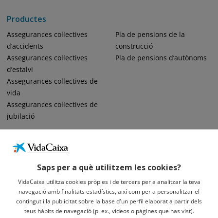
Productes
Assegurances col·lectives
Pla de pensions de la
d’accidents
construcció
Assegurances col·lectives
Pla de pensions d’autònoms
d’estalvi
Assegurances col·lectives de
vida
Assegurances col·lectives de
jubilació
Saps per a què utilitzem les cookies?
VidaCaixa utilitza cookies pròpies i de tercers per a analitzar la teva
navegació amb finalitats estadístics, així com per a personalitzar el
Informació Legal Sobre VidaCaixa, S.A.
contingut i la publicitat sobre la base d'un perfil elaborat a partir dels
Avís Legal
teus hàbits de navegació (p. ex., vídeos o pàgines que has vist).
Privacidad