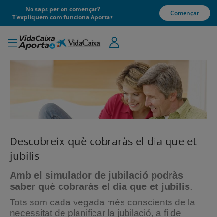
No saps per on començar?
Començar
T'expliquem com funciona Aporta+
Descobreix què cobraràs el dia que et
jubilis
Amb
el simulador de
jubilació podràs
saber
què cobraràs
el
dia
que
et jubilis
.
Tots som
cada
vegada més conscients
de la
necessitat
de planificar la
jubilació
, a
fi
de