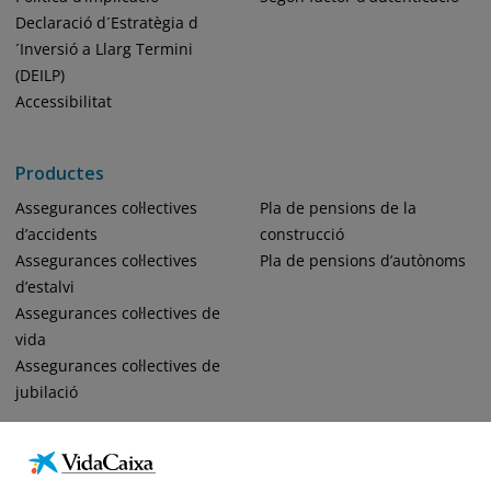
Declaració d´Estratègia d
´Inversió a Llarg Termini
(DEILP)
Accessibilitat
Productes
Assegurances col·lectives
Pla de pensions de la
d’accidents
construcció
Assegurances col·lectives
Pla de pensions d’autònoms
d’estalvi
Assegurances col·lectives de
vida
Assegurances col·lectives de
jubilació