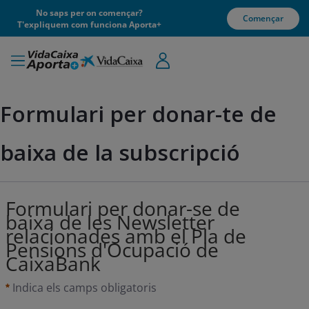
No saps per on començar?
Començar
T'expliquem com funciona Aporta+
Formulari per donar-te de 
baixa de la subscripció
Formulari per donar-se de
baixa de les Newsletter
relacionades amb el Pla de
Pensions d'Ocupació de
CaixaBank
Indica els camps obligatoris