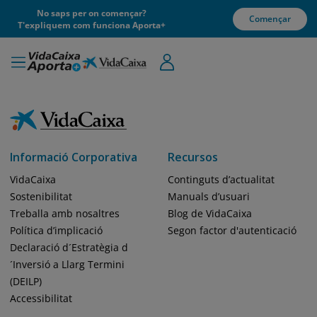
No saps per on començar?
Començar
T'expliquem com funciona Aporta+
Informació Corporativa
Recursos
VidaCaixa
Continguts d’actualitat
Sostenibilitat
Manuals d’usuari
Treballa amb nosaltres
Blog de VidaCaixa
Política d’implicació
Segon factor d'autenticació
Declaració d´Estratègia d
´Inversió a Llarg Termini
(DEILP)
Accessibilitat