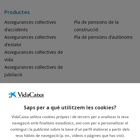
Productes
Assegurances col·lectives
Pla de pensions de la
d’accidents
construcció
Assegurances col·lectives
Pla de pensions d’autònoms
d’estalvi
Assegurances col·lectives de
vida
Assegurances col·lectives de
jubilació
Saps per a què utilitzem les cookies?
VidaCaixa utilitza cookies pròpies i de tercers per a analitzar la teva
navegació amb finalitats estadístics, així com per a personalitzar el
Informació Legal Sobre VidaCaixa, S.A.
contingut i la publicitat sobre la base d'un perfil elaborat a partir dels
Avís Legal
teus hàbits de navegació (p. ex., vídeos o pàgines que has vist).
Privacidad