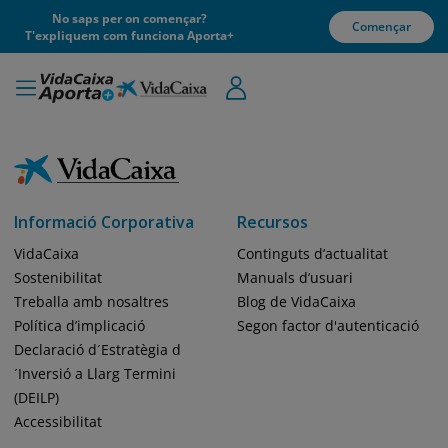
No saps per on començar?
Començar
T'expliquem com funciona Aporta+
Informació Corporativa
Recursos
VidaCaixa
Continguts d’actualitat
Sostenibilitat
Manuals d’usuari
Treballa amb nosaltres
Blog de VidaCaixa
Política d’implicació
Segon factor d'autenticació
Declaració d´Estratègia d
´Inversió a Llarg Termini
(DEILP)
Accessibilitat