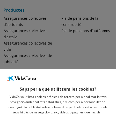
Productes
Assegurances col·lectives
Pla de pensions de la
d’accidents
construcció
Assegurances col·lectives
Pla de pensions d’autònoms
d’estalvi
Assegurances col·lectives de
vida
Assegurances col·lectives de
jubilació
Saps per a què utilitzem les cookies?
VidaCaixa utilitza cookies pròpies i de tercers per a analitzar la teva
navegació amb finalitats estadístics, així com per a personalitzar el
Informació Legal Sobre VidaCaixa, S.A.
contingut i la publicitat sobre la base d'un perfil elaborat a partir dels
Avís Legal
teus hàbits de navegació (p. ex., vídeos o pàgines que has vist).
Privacidad