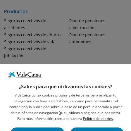
Productos
Seguros colectivos de
Plan de pensiones
accidentes
construcción
Seguros colectivos de ahorro
Plan de pensiones
Seguros colectivos de vida
autónomos
Seguros colectivos de
jubilación
¿Sabes para qué utilizamos las cookies?
VidaCaixa utiliza cookies propias y de terceros para analizar tu
navegación con fines estadísticos, así como para personalizar el
Informació Legal Sobre VidaCaixa, S.A.
contenido y la publicidad sobre la base de un perfil elaborado a partir
Avís Legal
de tus hábitos de navegación (p. ej., vídeos o páginas que has visto).
Privacidad
Para más información, consulta nuestra
Política de cookies
.
Política De Cookies