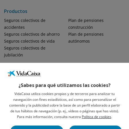
Productos
Seguros colectivos de
Plan de pensiones
accidentes
construcción
Seguros colectivos de ahorro
Plan de pensiones
Seguros colectivos de vida
autónomos
Seguros colectivos de
jubilación
¿Sabes para qué utilizamos las cookies?
VidaCaixa utiliza cookies propias y de terceros para analizar tu
navegación con fines estadísticos, así como para personalizar el
Informació Legal Sobre VidaCaixa, S.A.
contenido y la publicidad sobre la base de un perfil elaborado a partir
Avís Legal
de tus hábitos de navegación (p. ej., vídeos o páginas que has visto).
Privacidad
Para más información, consulta nuestra
Política de cookies
.
Política De Cookies