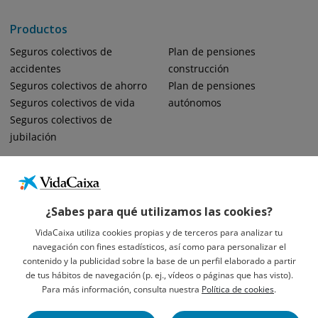
Productos
Seguros colectivos de
Plan de pensiones
accidentes
construcción
Seguros colectivos de ahorro
Plan de pensiones
Seguros colectivos de vida
autónomos
Seguros colectivos de
jubilación
¿Sabes para qué utilizamos las cookies?
VidaCaixa utiliza cookies propias y de terceros para analizar tu
navegación con fines estadísticos, así como para personalizar el
Informació Legal Sobre VidaCaixa, S.A.
contenido y la publicidad sobre la base de un perfil elaborado a partir
Avís Legal
de tus hábitos de navegación (p. ej., vídeos o páginas que has visto).
Privacidad
Para más información, consulta nuestra
Política de cookies
.
Política De Cookies