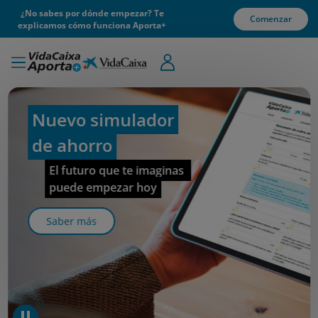
¿No sabes por dónde empezar? Te
Comenzar
explicamos cómo funciona Aporta+
Nuevo simulador
de ahorro
El futuro que te imaginas 
puede empezar hoy
Saber más