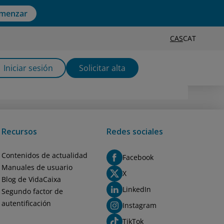
menzar
CAS
CAT
Iniciar sesión
Solicitar alta
Recursos
Redes sociales
Contenidos de actualidad
Facebook
Manuales de usuario
X
Blog de VidaCaixa
LinkedIn
Segundo factor de
autentificación
Instagram
TikTok