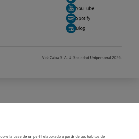
YouTube
Spotify
Blog
VidaCaixa S. A. U. Sociedad Unipersonal 2026.
obre la base de un perfil elaborado a partir de tus hábitos de