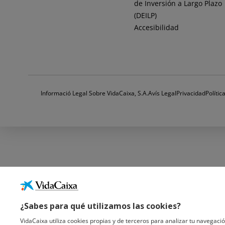
de Inversión a Largo Plazo
(DEILP)
Accesibilidad
Informació Legal Sobre VidaCaixa, S.A.
Avís Legal
Privacidad
Políti
¿Sabes para qué utilizamos las cookies?
VidaCaixa utiliza cookies propias y de terceros para analizar tu navegació