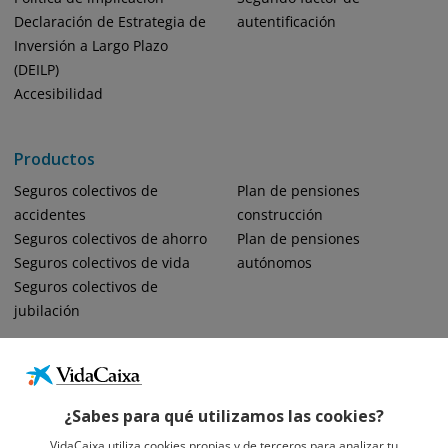
Declaración de Estrategia de
autentificación
Inversión a Largo Plazo
(DEILP)
Accesibilidad
Productos
Seguros colectivos de
Plan de pensiones
accidentes
construcción
Seguros colectivos de ahorro
Plan de pensiones
Seguros colectivos de vida
autónomos
Seguros colectivos de
jubilación
¿Sabes para qué utilizamos las cookies?
VidaCaixa utiliza cookies propias y de terceros para analizar tu