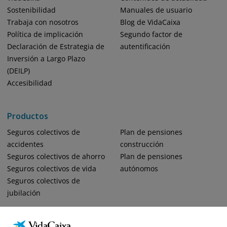
Sostenibilidad
Manuales de usuario
Trabaja con nosotros
Blog de VidaCaixa
Política de implicación
Segundo factor de
Declaración de Estrategia de
autentificación
Inversión a Largo Plazo
(DEILP)
Accesibilidad
Productos
Seguros colectivos de
Plan de pensiones
accidentes
construcción
Seguros colectivos de ahorro
Plan de pensiones
Seguros colectivos de vida
autónomos
Seguros colectivos de
jubilación