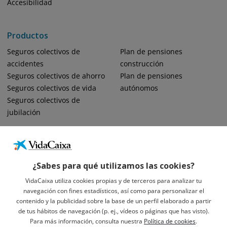
Accesibilidad
Productos
Seguros colectivos de
Plan de pensiones
accidentes
construcción
Seguros colectivos de ahorro
Plan de pensiones
Seguros colectivos de vida
autónomos
Seguros colectivos de
jubilación
¿Sabes para qué utilizamos las cookies?
VidaCaixa utiliza cookies propias y de terceros para analizar tu
navegación con fines estadísticos, así como para personalizar el
Informació Legal Sobre VidaCaixa, S.A.
contenido y la publicidad sobre la base de un perfil elaborado a partir
Avís Legal
de tus hábitos de navegación (p. ej., vídeos o páginas que has visto).
Privacidad
Para más información, consulta nuestra
Política de cookies
.