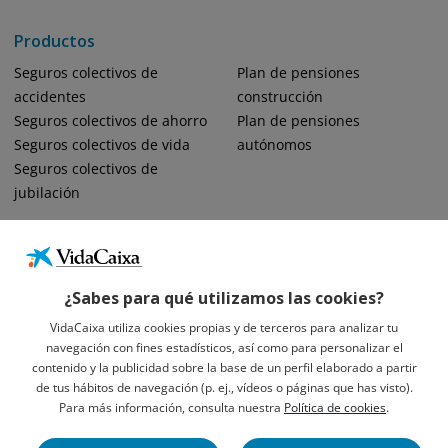
Productos
Seguros colectivos de
Plan de pensiones
accidentes
construcción
Seguros colectivos de ahorro
Plan de pensiones
Seguros colectivos de vida
autónomos
Seguros colectivos de
jubilación
¿Sabes para qué utilizamos las cookies?
VidaCaixa utiliza cookies propias y de terceros para analizar tu
navegación con fines estadísticos, así como para personalizar el
Informació Legal Sobre VidaCaixa, S.A.
contenido y la publicidad sobre la base de un perfil elaborado a partir
Avís Legal
de tus hábitos de navegación (p. ej., vídeos o páginas que has visto).
Privacidad
Para más información, consulta nuestra
Política de cookies
.
Política De Cookies