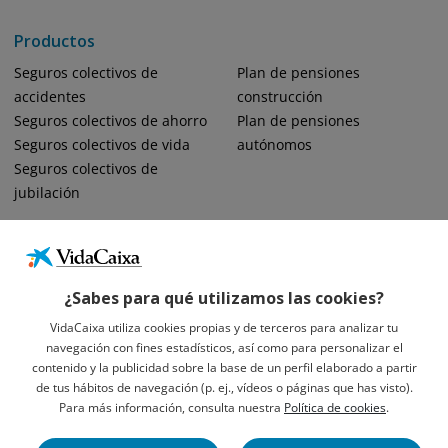
Productos
Seguros colectivos de
Plan de pensiones
accidentes
construcción
Seguros colectivos de ahorro
Plan de pensiones
Seguros colectivos de vida
autónomos
Seguros colectivos de
jubilación
¿Sabes para qué utilizamos las cookies?
VidaCaixa utiliza cookies propias y de terceros para analizar tu
navegación con fines estadísticos, así como para personalizar el
Informació Legal Sobre VidaCaixa, S.A.
contenido y la publicidad sobre la base de un perfil elaborado a partir
Avís Legal
de tus hábitos de navegación (p. ej., vídeos o páginas que has visto).
Privacidad
Para más información, consulta nuestra
Política de cookies
.
Política De Cookies