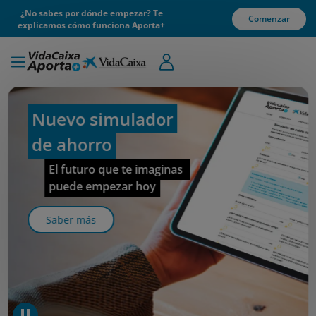
¿No sabes por dónde empezar? Te
Comenzar
explicamos cómo funciona Aporta+
Nuevo simulador
de ahorro
El futuro que te imaginas 
puede empezar hoy
Saber más