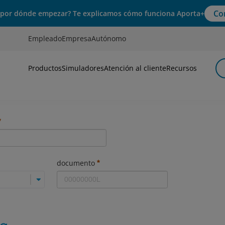
Co
 por dónde empezar? Te explicamos cómo funciona Aporta+
Empleado
Empresa
Autónomo
Productos
Simuladores
Atención al cliente
Recursos
s
documento