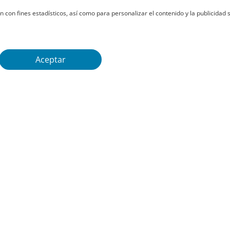
n con fines estadísticos, así como para personalizar el contenido y la publicidad s
Aceptar
Productos
Seguros colectivos de
Plan de pensiones
accidentes
construcción
Seguros colectivos de
Plan de pensiones
ahorro
autónomos
Seguros colectivos de vida
Seguros colectivos de
jubilación