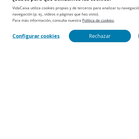
VidaCaixa utiliza cookies propias y de terceros para analizar tu navegació
navegación (p. ej., vídeos o páginas que has visto).
Para más información, consulta nuestra
Política de cookies
.
Configurar cookies
Rechazar
Información
Corporativa
VidaCaixa
Sostenibilidad
Trabaja con nosotros
Política de implicación
Declaración de Estrategia
de Inversión a Largo Plazo
(DEILP)
Accesibilidad