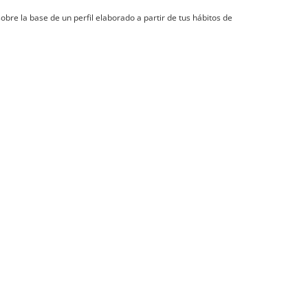
obre la base de un perfil elaborado a partir de tus hábitos de
Recursos
Redes sociales
Contenidos de actualidad
Facebook
Manuales de usuario
X
Blog de VidaCaixa
LinkedIn
Segundo factor de
autentificación
Instagram
TikTok
YouTube