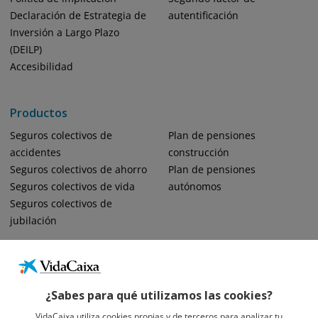
Declaración de Estrategia de
autentificación
Inversión a Largo Plazo
(DEILP)
Accesibilidad
Productos
Seguros colectivos de
Plan de pensiones
accidentes
construcción
Seguros colectivos de ahorro
Plan de pensiones
Seguros colectivos de vida
autónomos
Seguros colectivos de
jubilación
¿Sabes para qué utilizamos las cookies?
VidaCaixa utiliza cookies propias y de terceros para analizar tu