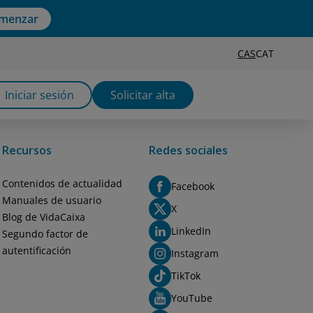
menzar
CAS
CAT
Iniciar sesión
Solicitar alta
Recursos
Redes sociales
Contenidos de actualidad
Facebook
Manuales de usuario
X
Blog de VidaCaixa
LinkedIn
Segundo factor de
autentificación
Instagram
TikTok
YouTube