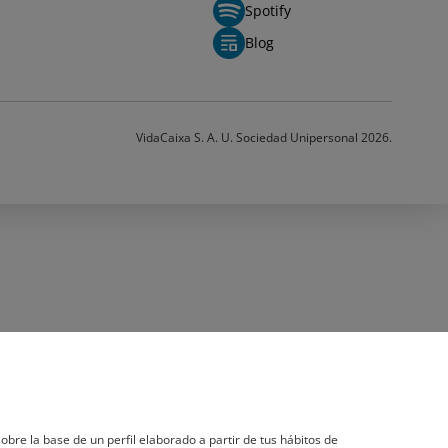
Spotify
Blog
VidaCaixa S. A. U. Sociedad Unipersonal 2026.
obre la base de un perfil elaborado a partir de tus hábitos de