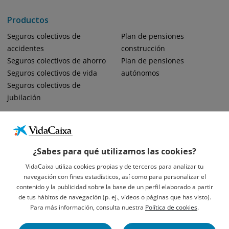
Productos
Seguros colectivos de
Plan de pensiones
accidentes
construcción
Seguros colectivos de ahorro
Plan de pensiones
Seguros colectivos de vida
autónomos
Seguros colectivos de
jubilación
¿Sabes para qué utilizamos las cookies?
VidaCaixa utiliza cookies propias y de terceros para analizar tu
navegación con fines estadísticos, así como para personalizar el
Informació Legal Sobre VidaCaixa, S.A.
contenido y la publicidad sobre la base de un perfil elaborado a partir
Avís Legal
de tus hábitos de navegación (p. ej., vídeos o páginas que has visto).
Privacidad
Para más información, consulta nuestra
Política de cookies
.
Política De Cookies