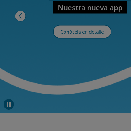
Encuentra to
la gestión de
Saber más