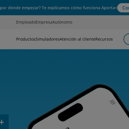
Co
 por dónde empezar? Te explicamos cómo funciona Aporta+
Empleado
Empresa
Autónomo
Productos
Simuladores
Atención al cliente
Recursos
nsiones de la construcción