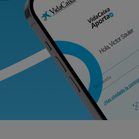
da la información necesaria para 
l Plan de la Construcción